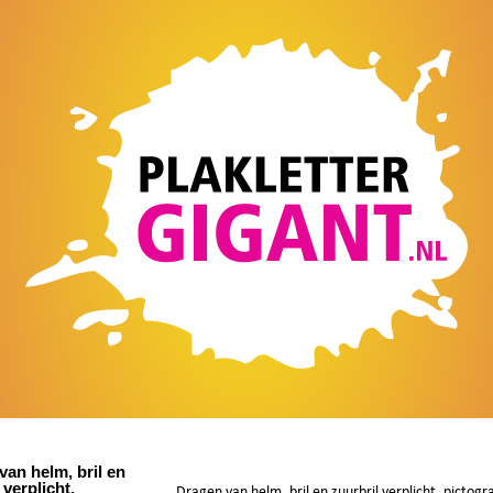
van helm, bril en
 verplicht,